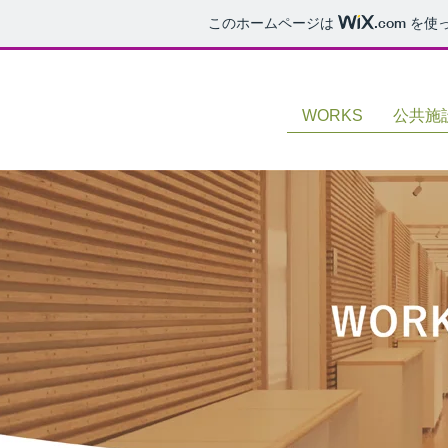
このホームページは
.com
を使
WORKS
公共施